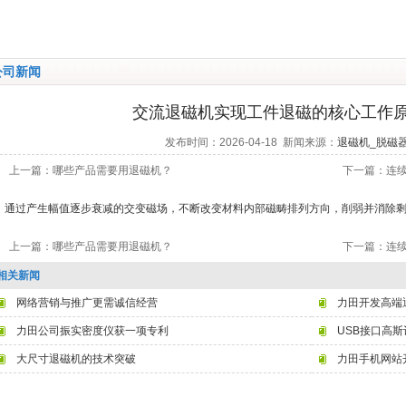
公司新闻
交流退磁机实现工件退磁的核心工作
发布时间：2026-04-18 新闻来源：
退磁机_脱磁
上一篇：
哪些产品需要用退磁机？
下一篇：
连
通过产生幅值逐步衰减的交变磁场，不断改变材料内部磁畴排列方向，削弱并消除剩
上一篇：
哪些产品需要用退磁机？
下一篇：
连
相关新闻
网络营销与推广更需诚信经营
力田开发高端
力田公司振实密度仪获一项专利
USB接口高
大尺寸退磁机的技术突破
力田手机网站