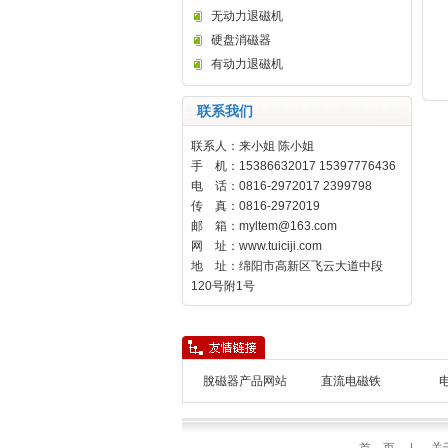
无动力退磁机
硬盘消磁器
有动力退磁机
联系我们
联系人：来小姐 陈小姐
手 机：15386632017 15397776436
电 话：0816-2972017 2399798
传 真：0816-2972019
邮 箱：
myltem@163.com
网 址：
www.tuiciji.com
地 址：绵阳市高新区飞云大道中段
120号附1号
脫磁器产品网站
直流电磁铁