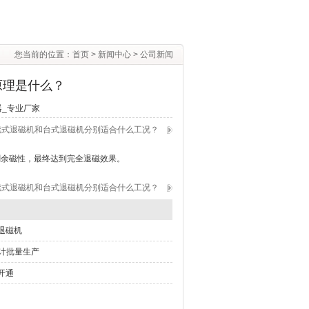
您当前的位置：
首页
>
新闻中心
>
公司新闻
原理是什么？
器_专业厂家
续式退磁机和台式退磁机分别适合什么工况？
余磁性，最终达到完全退磁效果。
续式退磁机和台式退磁机分别适合什么工况？
退磁机
斯计批量生产
开通