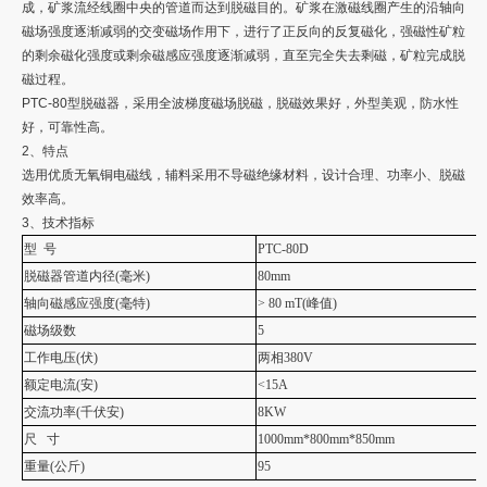
成，矿浆流经线圈中央的管道而达到脱磁目的。矿浆在激磁线圈产生的沿轴向
磁场强度逐渐减弱的交变磁场作用下，进行了正反向的反复磁化，强磁性矿粒
的剩余磁化强度或剩余磁感应强度逐渐减弱，直至完全失去剩磁，矿粒完成脱
磁过程。
PTC-80型脱磁器，采用全波梯度磁场脱磁，脱磁效果好，外型美观，防水性
好，可靠性高。
2、特点
选用优质无氧铜电磁线，辅料采用不导磁绝缘材料，设计合理、功率小、脱磁
效率高。
3、技术指标
型 号
PTC-80D
脱磁器管道内径
(
毫米
)
80mm
轴向
磁感应强度
(
毫特
)
> 80 mT(
峰值
)
磁场级数
5
工作电压
(
伏
)
两相
380V
额定电流
(
安
)
<15A
交流功率
(
千伏安
)
8KW
尺 寸
1000mm*800mm*850mm
重量
(
公斤
)
95