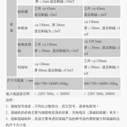
厚 ≤
5mm
退后剩磁 ≤
10mT
工件 ≤φ
45mm
工件 ≤φ
45mm
钕铁硼
退后剩磁 ≤
3mT
退后剩磁 ≤
3mT
≤φ
130mm
效
≤φ
130mm ,
厚
20mm
铁氧体
厚 ≤
20mm ,
退后剩磁 ≤
1
果
退后剩磁为 ≤
3mT
mT
≤φ
130.5mm
铁氧体塑
工件 ≤φ
130mm
厚 ≤
20mm ,
退后剩磁 ≤
1
磁
厚 ≤
20mm ,
退后剩磁为 ≤
1mT
mT
工件 ≤φ
130mm
≤φ
130mm
铝镍钴
厚 ≤
60mm ,
退后剩磁≤
1
厚
60mm
退后剩磁 ≤
0.5mT
mT
尺寸与重量（
mm
600
×
700
×
1400
约
200kg
600
×
700
×
1400
约
160kg
）
输入电源及功率
～
220V 50Hz,
＜
3000W
～
220V 50Hz, 2000W
说明：
1
、规格型号很多，只列出少数部分，其它型号，请来电查询！
2
、退磁机的价格主要与储能电容器的容量，充电电压（退磁机能量）有关！
3
、选购退磁机时，应该主要考虑你退磁产品的牌号或内禀矫顽力和退磁样品
的尺寸大小等。