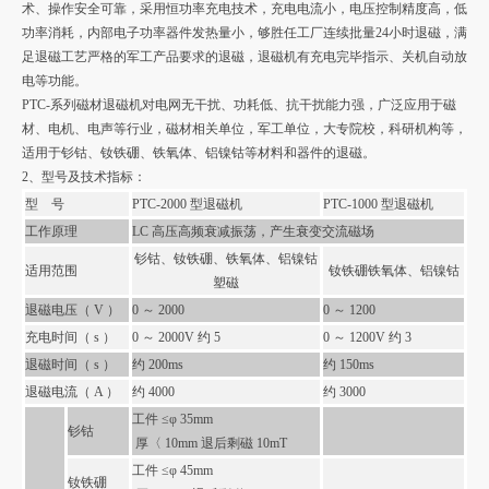
术、操作安全可靠，采用恒功率充电技术，充电电流小，电压控制精度高，低
功率消耗，内部电子功率器件发热量小，够胜任工厂连续批量24小时退磁，满
足退磁工艺严格的军工产品要求的退磁，退磁机有充电完毕指示、关机自动放
电等功能。
PTC-
系列磁材退磁机对电网无干扰、功耗低、抗干扰能力强，广泛应用于磁
材、电机、电声等行业，磁材相关单位，军工单位，大专院校，科研机构等，
适用于钐钴、钕铁硼、铁氧体、铝镍钴等材料和器件的退磁。
2、
型号及技术指标：
型
号
PTC-2000
型退磁机
PTC-1000
型退磁机
工作原理
LC
高压高频衰减振荡，产生衰变交流磁场
钐钴、钕铁硼、铁氧体、铝镍钴
适用范围
钕铁硼铁氧体、铝镍钴
塑磁
退磁电压（
V
）
0
～
2000
0
～
1200
充电时间（
s
）
0
～
2000V
约
5
0
～
1200V
约
3
退磁时间（
s
）
约
200ms
约
150ms
退磁电流（
A
）
约
4000
约
3000
工件 ≤φ
35mm
钐钴
厚〈
10mm
退后剩磁
10mT
工件 ≤φ
45mm
钕铁硼